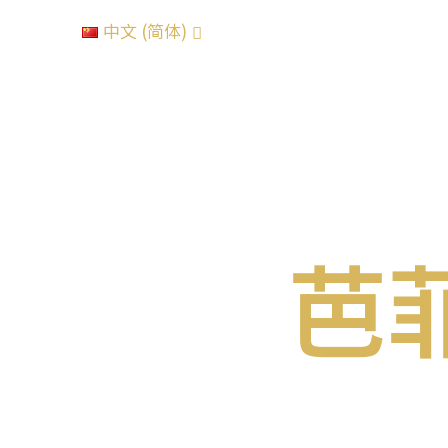
中文 (简体)
关于
芭
旨在重新定义高端旅行体验